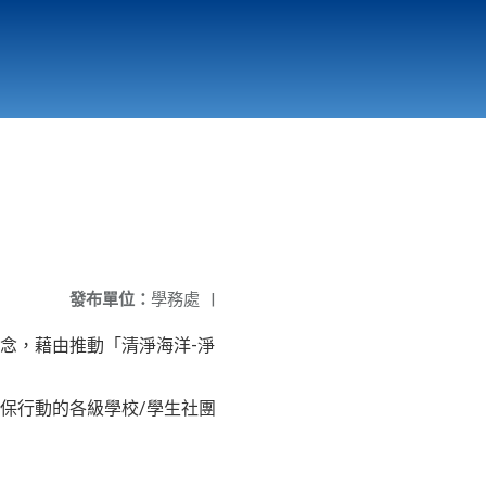
國立北門高級中學
縣市立改善校園環境計畫專區
北門高中合作社
發布單位：
學務處
|
念，藉由推動「清淨海洋-淨
保行動的各級學校/學生社團