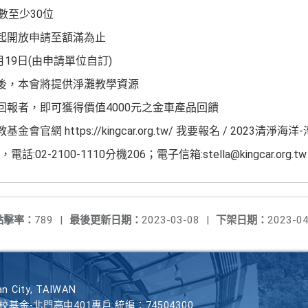
數至少30位
日起開放申請至額滿為止
月19日(由申請單位自訂)
作後，本會將提供淨灘教學資源
回報者，即可獲得價值4000元之金車產品回饋
官網 https://kingcar.org.tw/ 我要報名 / 2023清
-2100-1110分機206；電子信箱:stella@kingcar.org.tw
點擊率：
789
|
最後更新日期：
2023-03-08
|
下架日期：
2023-04
n City, TAIWAN
學校基金-北門高中401專戶 統編：74504300