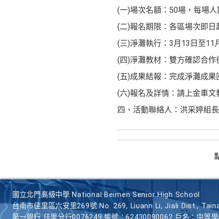
(一)場次名額：50場，每場人
(二)報名期限：各區場次即
(三)淨灘執行：3月13日至11
(四)淨灘教材：雙方確認合
(五)成果結報：完成淨灘成果
(六)報名及詳情：請上金車文教基金會
四、活動聯絡人：洪采婷組長，電話:02
國立北門高級中學 National Beimen Senior High School
台南市佳里區六安里269號 No. 269, Liuann Li, Jiali Dist., Taina
第一銀行 佳里分行0076249 帳號：62430090062 戶名：中等