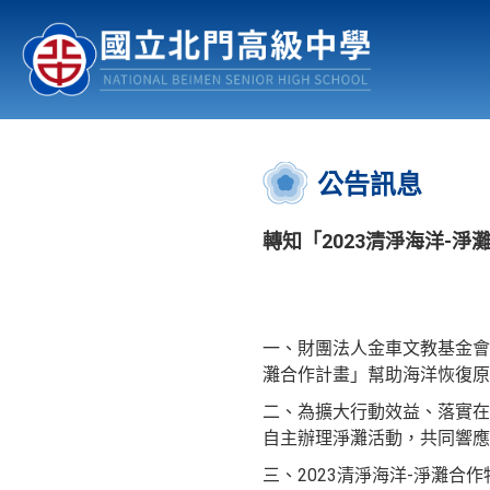
認識北中
行事曆
公佈欄
:::
公告訊息
轉知「2023清淨海洋-淨
一、財團法人金車文教基金會
灘合作計畫」幫助海洋恢復原
二、為擴大行動效益、落實在
自主辦理淨灘活動，共同響
三、2023清淨海洋-淨灘合