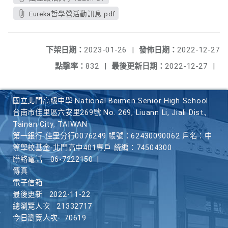
Eureka哲學營活動訊息.pdf
下架日期：
2023-01-26
|
發佈日期：
2022-12-27
點擊率：
832
|
最後更新日期：
2022-12-27
|
國立北門高級中學 National Beimen Senior High School
台南市佳里區六安里269號 No. 269, Liuann Li, Jiali Dist.,
Tainan City, TAIWAN
第一銀行 佳里分行0076249 帳號：62430090062 戶名：中
等學校基金-北門高中401專戶 統編：74504300
聯絡電話
06-7222150
|
傳真
電子信箱
最後更新
2022-11-22
總瀏覽人次
21332717
今日瀏覽人次
70619