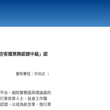
國立北門高級中學
縣市立改善校園環境計畫專區
北門高中合作社
航空客運票務認證中級」認
發布單位：
學務處
|
平台，縮短實務面與理論面的
行業就業人士，投身工作職
認證，以成為航空業、旅行業