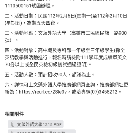
1113500151號函辦理。
二、活動日期：民國112年2月6日(星期一)至112年2月10日
(星期五)，為期五天四夜。
三、活動地點：文藻外語大學（高雄市三民區民族一路900
號）。
四、活動對象：高中職及專科部一年級至三年級學生(採全
英語教學與活動進行，報名時請檢附111學年度成績單英文
70分以上或全民英檢初級初試通過證明)。
五、活動人數：預計招收90人，額滿為止。
六、詳情可上文藻外語大學推廣部網頁查詢，推廣部網址更
新為：https://reurl.cc/28le3v，或洽專線(07)3458212。
相關附件
文藻外語大學1215.PDF