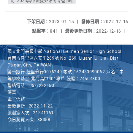
2023高中職雙外語冬令營.png
下架日期：
2023-01-15
|
發佈日期：
2022-12-16
點擊率：
841
|
最後更新日期：
2022-12-16
|
國立北門高級中學 National Beimen Senior High School
台南市佳里區六安里269號 No. 269, Liuann Li, Jiali Dist.,
Tainan City, TAIWAN
第一銀行 佳里分行0076249 帳號：62430090062 戶名：中
等學校基金-北門高中401專戶 統編：74504300
聯絡電話
06-7222150
|
傳真
電子信箱
最後更新
2022-11-22
總瀏覽人次
21341161
今日瀏覽人次
88358