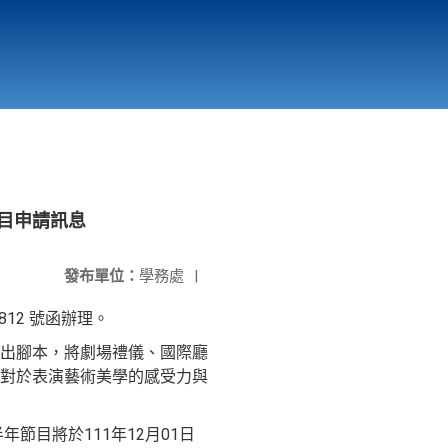
國立北門高級中學
縣市立改善校園環境計畫專區
北門高中合作社
目申請訊息
發布單位：
學務處
|
12 號函辦理。
出腳本，將劇場禮儀、國際廳
對於表演藝術美學的感受力與
節目將於111年12月01日