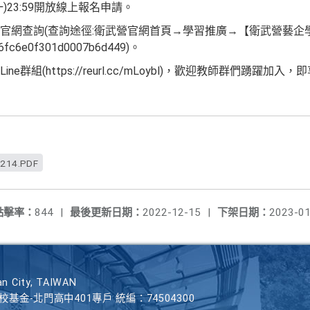
日(一)23:59開放線上報名申請。
查詢(查詢途徑:衛武營官網首頁→學習推廣→【衛武營藝企學】)(http
386fc6e0f301d0007b6d449)。
e群組(https://reurl.cc/mLoybl)，歡迎教師群們踴躍
4.PDF
點擊率：
844
|
最後更新日期：
2022-12-15
|
下架日期：
2023-01
n City, TAIWAN
學校基金-北門高中401專戶 統編：74504300