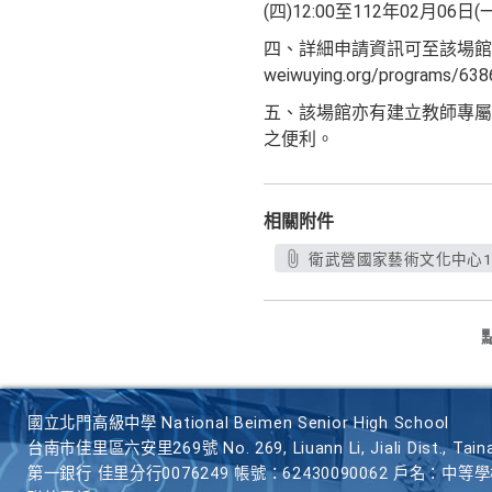
(四)12:00至112年02月06
四、詳細申請資訊可至該場館官網
weiwuying.org/programs/6
五、該場館亦有建立教師專屬Lin
之便利。
相關附件
衛武營國家藝術文化中心121
國立北門高級中學 National Beimen Senior High School
台南市佳里區六安里269號 No. 269, Liuann Li, Jiali Dist., Taina
第一銀行 佳里分行0076249 帳號：62430090062 戶名：中等