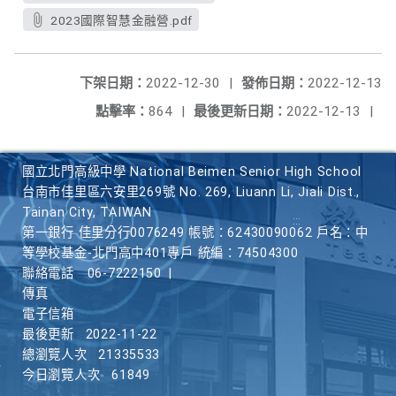
2023國際智慧金融營.pdf
下架日期：
2022-12-30
|
發佈日期：
2022-12-13
點擊率：
864
|
最後更新日期：
2022-12-13
|
國立北門高級中學 National Beimen Senior High School
台南市佳里區六安里269號 No. 269, Liuann Li, Jiali Dist.,
Tainan City, TAIWAN
第一銀行 佳里分行0076249 帳號：62430090062 戶名：中
等學校基金-北門高中401專戶 統編：74504300
聯絡電話
06-7222150
|
傳真
電子信箱
最後更新
2022-11-22
總瀏覽人次
21335533
今日瀏覽人次
61849