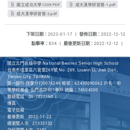
國立成功大學1209.PDF
成大漢學研習營-1.pdf
成大漢學研習營-2.pdf
下架日期：
2023-01-17
|
發佈日期：
2022-12-12
點擊率：
834
|
最後更新日期：
2022-12-12
|
國立北門高級中學 National Beimen Senior High School
台南市佳里區六安里269號 No. 269, Liuann Li, Jiali Dist.,
Tainan City, TAIWAN
第一銀行 佳里分行0076249 帳號：62430090062 戶名：中
等學校基金-北門高中401專戶 統編：74504300
聯絡電話
06-7222150
|
傳真
電子信箱
最後更新
2022-11-22
總瀏覽人次
21333132