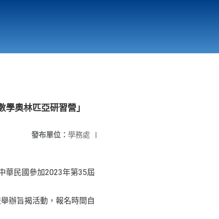
國立北門高級中學
縣市立改善校園環境計畫專區
北門高中合作社
太數學奧林匹亞研習營」
發布單位：
學務處
|
華民國參加2023年第35屆
校舉辦旨揭活動，報名時間自