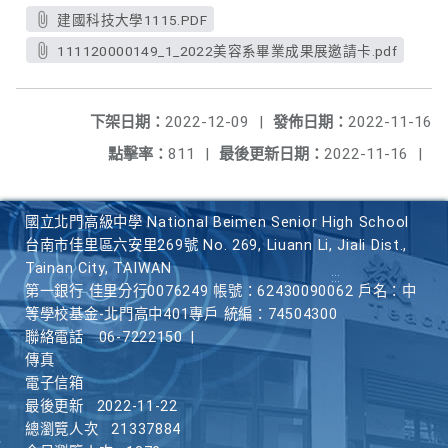
建國科技大學1115.PDF
111120000149_1_2022美容系畢業成果展邀請卡.pdf
下架日期：
2022-12-09
|
發佈日期：
2022-11-16
點擊率：
811
|
最後更新日期：
2022-11-16
|
國立北門高級中學 National Beimen Senior High School
台南市佳里區六安里269號 No. 269, Liuann Li, Jiali Dist.,
Tainan City, TAIWAN
第一銀行 佳里分行0076249 帳號：62430090062 戶名：中
等學校基金-北門高中401專戶 統編：74504300
聯絡電話
06-7222150
|
傳真
電子信箱
最後更新
2022-11-22
總瀏覽人次
21337884