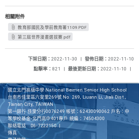
相關附件
教育部國民及學前教育署1109.PDF
第三屆世界漫畫選拔賽.pdf
下架日期：
2022-11-30
|
發佈日期：
2022-11-10
點擊率：
821
|
最後更新日期：
2022-11-10
|
國立北門高級中學 National Beimen Senior High School
台南市佳里區六安里269號 No. 269, Liuann Li, Jiali Dist.,
Tainan City, TAIWAN
第一銀行 佳里分行0076249 帳號：62430090062 戶名：中
等學校基金-北門高中401專戶 統編：74504300
聯絡電話
06-7222150
|
傳真