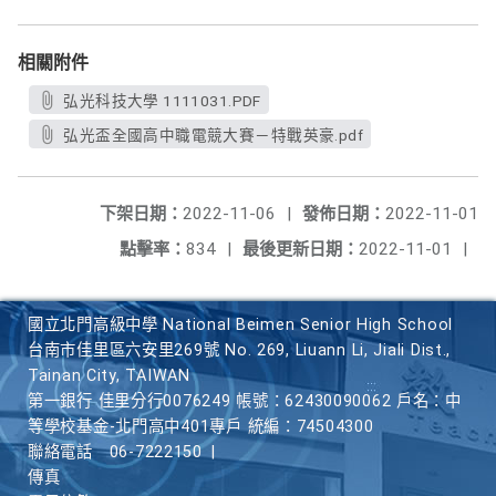
相關附件
弘光科技大學 1111031.PDF
弘光盃全國高中職電競大賽－特戰英豪.pdf
下架日期：
2022-11-06
|
發佈日期：
2022-11-01
點擊率：
834
|
最後更新日期：
2022-11-01
|
國立北門高級中學 National Beimen Senior High School
台南市佳里區六安里269號 No. 269, Liuann Li, Jiali Dist.,
Tainan City, TAIWAN
第一銀行 佳里分行0076249 帳號：62430090062 戶名：中
等學校基金-北門高中401專戶 統編：74504300
聯絡電話
06-7222150
|
傳真