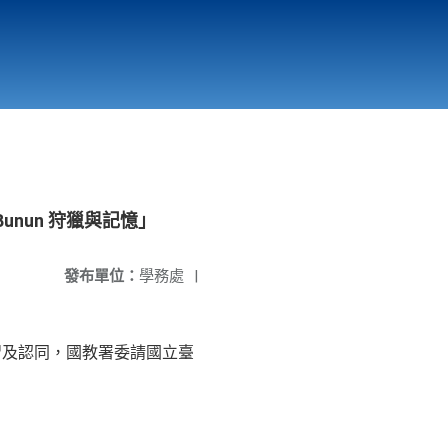
國立北門高級中學
縣市立改善校園環境計畫專區
北門高中合作社
nun 狩獵與記憶」
發布單位：
學務處
|
習及認同，國教署委請國立臺