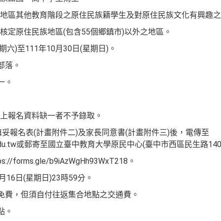
地區其他教育階段之原住民族籍學生及對原住民族文化有興趣之
核定原住民族地區(包含55個鄉鎮市)以外之地區。
星期六)至111年10月30日(星期日)。
部落。
一。
上報名資料缺一者不予錄取。
請填妥報名表(計畫附件二)及家長同意書(計畫附件三)後，電傳至
.ntcu.edu.tw或郵寄至國立臺中教育大學原民中心(臺中市西區民生路14
/forms.gle/b9iAzWgHh93WxT218。
16日(星期日)23時59分。
程免費，但須自付往返集合地點之交通費。
點。