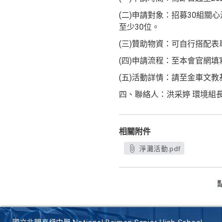
(二)申請對象：招募30組
至少30位。
(三)贊助物資：可自行搭配表
(四)申請流程：至本會官網
(五)活動詳情：請至金車文教基金會官
四、聯絡人：洪采婷 環境組長，電話：0
相關附件
淨灘活動.pdf