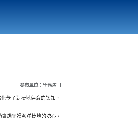
國立北門高級中學
縣市立改善校園環境計畫專區
北門高中合作社
發布單位：
學務處
|
強化學子對棲地保育的認知，
動實踐守護海洋棲地的決心。