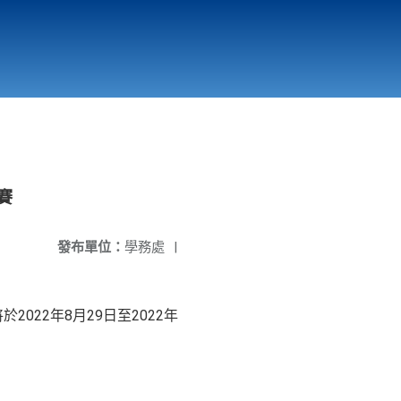
國立北門高級中學
縣市立改善校園環境計畫專區
北門高中合作社
賽
發布單位：
學務處
|
22年8月29日至2022年