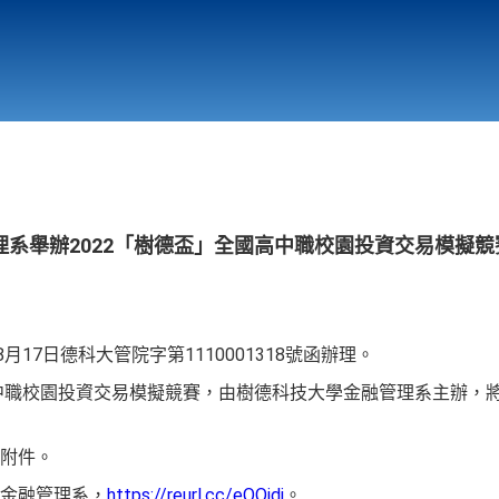
行政與教學單位
相關連結
系舉辦2022「樹德盃」全國高中職校園投資交易模擬競
月17日德科大管院字第1110001318號函辦理。
中職校園投資交易模擬競賽，由樹德科技大學金融管理系主辦，將於20
附件。
金融管理系，
https://reurl.cc/eOOjdj
。