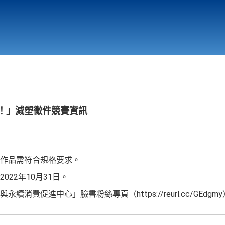
行政與教學單位
相關連結
塑！」減塑徵件競賽資訊
唯作品需符合規格要求。
22年10月31日。
消費促進中心」臉書粉絲專頁（https://reurl.cc/GEd