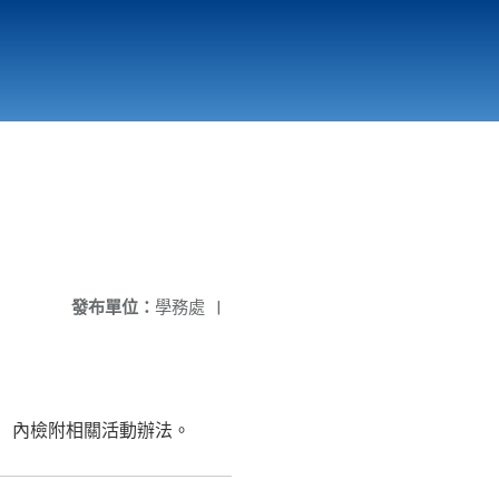
國立北門高級中學
縣市立改善校園環境計畫專區
北門高中合作社
發布單位：
學務處
|
gmy）內檢附相關活動辦法。