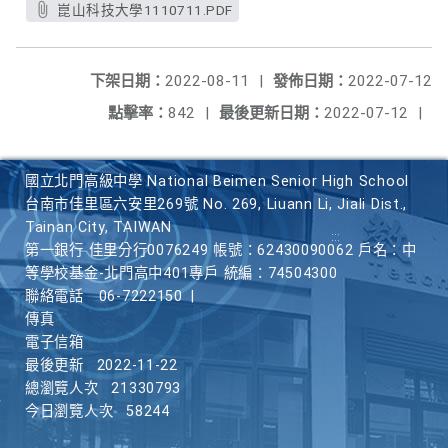
崑山科技大學1110711.PDF
下架日期：
2022-08-11
|
發佈日期：
2022-07-12
點擊率：
842
|
最後更新日期：
2022-07-12
|
國立北門高級中學 National Beimen Senior High School
台南市佳里區六安里269號 No. 269, Liuann Li, Jiali Dist.,
Tainan City, TAIWAN
第一銀行 佳里分行0076249 帳號：62430090062 戶名：中
等學校基金-北門高中401專戶 統編：74504300
聯絡電話
06-7222150
|
傳真
電子信箱
最後更新
2022-11-22
總瀏覽人次
21330793
今日瀏覽人次
58244