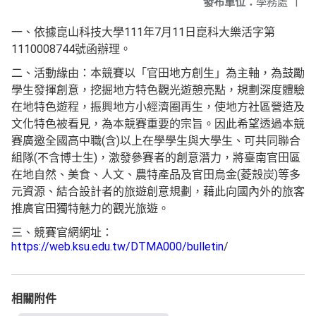
發布單位：
學務處
|
一、依據崑山科技大學111年7月11日崑科大樂活字第
1110008744號函辦理。
二、活動緣由：本競賽以「官田地方創生」為主軸，為鼓勵
學生發揮創意，挖掘地方特色觀光遊憩亮點，規劃深度體驗
在地特色遊程，振興地方小經濟圈再生，使地方社區營造及
文化特色被看見，為本競賽重要的宗旨。因此希望透過本競
賽廣邀全國高中職(含)以上在學學生與大學生、可共同聯合
組隊(不含博士生)，激發參賽者的創意潛力，將臺南官田區
在地自然、美食、人文、農特產品及官田烏金(菱殼炭)等多
元資源、結合設計者的旅遊創意規劃，藉此向國內外的旅客
推廣官田獨特魅力的觀光旅遊。
三、競賽官網網址：
https://web.ksu.edu.tw/DTMA000/bulletin
/
相關附件