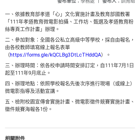
發布單位：
學務處
|
發布人：
訓育組
一、依據教育部孝道「心」文化實施計畫及教育部國教署
「111年孝道教育微電影拍攝、工作坊、甄選及孝道教育粉
絲專頁工作計畫」辦理。
二、參加對象：全國各公私立高級中等學校，採自由報名，
由各校教師填寫線上報名表單
（
https://forms.gle/kQCLBg3DtLcTHddQA
）。
三、辦理時間：依各校申請時間安排訂定，自111年7月1日
起至111年9月底止。
四、辦理地點：依照學校報名先後次序進行現場（或線上）
微電影指導及活動宣講。
五、檢附校園宣傳會實施計畫、微電影徵件競賽實施計畫、
徵件競賽海報各1份。
相關附件