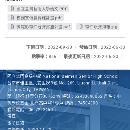
國立臺灣藝術大學函文.PDF
校園宣傳會實施計畫.pdf
微電影徵件競賽實施計畫.pdf
徵件競賽海報.jpg
下架日期：
2022-09-30
|
發佈日期：
2022-06-30
點擊率：
866
|
最後更新日期：
2022-06-30
|
國立北門高級中學 National Beimen Senior High School
台南市佳里區六安里269號 No. 269, Liuann Li, Jiali Dist.,
Tainan City, TAIWAN
第一銀行 佳里分行0076249 帳號：62430090062 戶名：中
等學校基金-北門高中401專戶 統編：74504300
聯絡電話
06-7222150
|
傳真
電子信箱
最後更新
2022-11-22