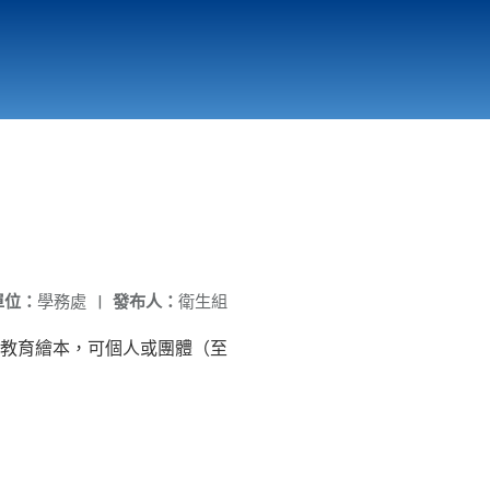
國立北門高級中學
縣市立改善校園環境計畫專區
北門高中合作社
單位：
學務處
|
發布人：
衛生組
教育繪本，可個人或團體（至