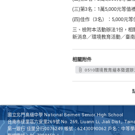
(三)第3名：1萬5,000元等
(四)佳作（3名）：5,000
三、檢附本活動辦法1份，相關電子檔可至
新消息／環境教育活動／臺南市1
相關附件
0510環境教育繪本徵選辦法
國立北門高級中學 National Beimen Senior High School
台南市佳里區六安里269號 No. 269, Liuann Li, Jiali Dist., Taina
第一銀行 佳里分行0076249 帳號：62430090062 戶名：中等