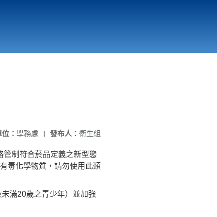
國立北門高級中學
縣市立改善校園環境計畫專區
北門高中合作社
單位：
學務處
|
發布人：
衛生組
嚴格管制符合菸品定義之新型態
有毒化學物質，請勿使用此類
未滿20歲之青少年）並加強