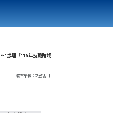
國立北門高級中學
縣市立改善校園環境計畫專區
北門高中合作社
F-1辦理「115年技職跨域
發布單位：
教務處
|