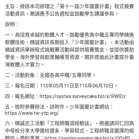
主旨：檢送本司辦理之「第十一屆少年圖靈計畫」程式競賽
活動資訊，懇請惠予公告週知並鼓勵學生踴躍參與。
說明：
一、為培育卓越的軟體人才，鼓勵優秀高中職五專同學精進
軟體技術，精誠資訊長期投入「少年圖靈計畫」，本活動由
精誠資訊舉辦程式挑戰賽活動與提供競賽獎金，並提供獎助
學金、海外學習與創業輔導等資源，期許透過此計畫提升臺
灣軟體人才實力。
二、活動對象：全國各高中職/五專同學。
三、報名日期：115年05月11日至115年06月10日。
四、報名網址：https://systex.surveycake.biz/s/RWlDz
五、檢附參賽辦法，詳附件。少年圖靈計畫網站：
https://www.tw-ytp.org/
六、精誠志工活動「工程師職涯經驗談」，將邀請同仁回高
中母校分享大學選校選系、學習程式、工程師職涯選擇的經
驗談。預約表單：https://systex.surveycake.biz/s/O0zB2