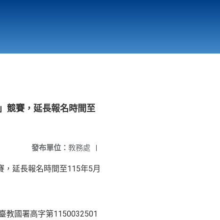
國立北門高級中學
縣市立改善校園環境計畫專區
北門高中合作社
松」競賽，延長報名時間至
發布單位：
教務處
|
，延長報名時間至115年5月
教國署高字第1150032501