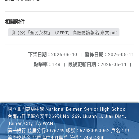
相關附件
(公)「全民英檢」（GEPT）高級聽讀報名 來文.pdf
下架日期：
2026-06-10
|
發佈日期：
2026-05-11
點擊率：
148
|
最後更新日期：
2026-05-11
|
國立北門高級中學 National Beimen Senior High School
台南市佳里區六安里269號 No. 269, Liuann Li, Jiali Dist.,
Tainan City, TAIWAN
第一銀行 佳里分行0076249 帳號：62430090062 戶名：中
等學校基金-北門高中401專戶 統編：74504300