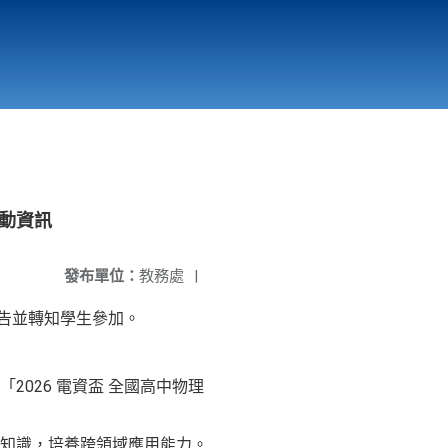
國立北門高級中學
縣市立改善校園環境計畫專區
北門高中合作社
活動資訊
發布單位：
教務處
|
公告並轉知學生參加。
026 電資盃 全國高中物理
知識，培養跨領域應用能力。