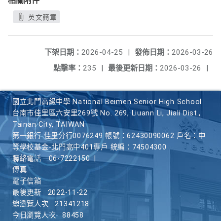
相關附件
英文簡章
下架日期：
2026-04-25
|
發佈日期：
2026-03-26
點擊率：
235
|
最後更新日期：
2026-03-26
|
國立北門高級中學 National Beimen Senior High School
台南市佳里區六安里269號 No. 269, Liuann Li, Jiali Dist.,
Tainan City, TAIWAN
第一銀行 佳里分行0076249 帳號：62430090062 戶名：中
等學校基金-北門高中401專戶 統編：74504300
聯絡電話
06-7222150
|
傳真
電子信箱
最後更新
2022-11-22
總瀏覽人次
21341218
今日瀏覽人次
88458