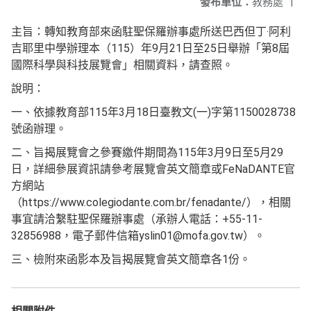
發布單位：
教務處
|
主旨：轉知教育部來函駐聖保羅辦事處所送巴西但丁‧阿利
吉耶里中學辦理本（115）年9月21日至25日舉辦「第8屆
國際科學與科技展覽會」相關資料，請查照。
說明：
一、依據教育部115年3月18日臺教文(一)字第1150028738
號函辦理。
二、旨揭展覽會之參賽繳件期間為115年3月9日至5月29
日，詳細參展資訊請參考展覽會英文簡章或FeNaDANTE官
方網站
（https://www.colegiodante.com.br/fenadante/），相關
事宜請洽繫駐聖保羅辦事處（承辦人電話：+55-11-
32856988，電子郵件信箱yslin01@mofa.gov.tw）。
三、檢附來函影本及旨揭展覽會英文簡章各1份。