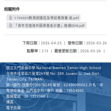
相關附件
1150325教育部國民及學前教育署 函.pdf
「青年百億海外圓夢基金計畫」推廣EDM.pdf
下架日期：
2026-04-25
|
發佈日期：
2026-03-26
點擊率：
213
|
最後更新日期：
2026-03-26
|
國立北門高級中學 National Beimen Senior High School
台南市佳里區六安里269號 No. 269, Liuann Li, Jiali Dist.,
Tainan City, TAIWAN
第一銀行 佳里分行0076249 帳號：62430090062 戶名：中
等學校基金-北門高中401專戶 統編：74504300
聯絡電話
06-7222150
|
傳真
電子信箱