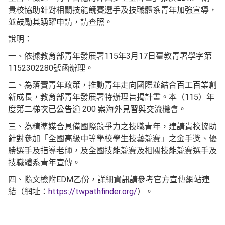
貴校協助針對相關技能競賽選手及技職體系青年加強宣導，
並鼓勵其踴躍申請，請查照。
說明：
一、依據教育部青年發展署115年3月17日臺教青署學字第
1152302280號函辦理。
二、為落實青年政策，推動青年走向國際並結合百工百業創
新成長，教育部青年發展署特辦理旨揭計畫。本（115）年
度第二梯次已公告逾 200 案海外見習與交流機會。
三、為精準媒合具備國際競爭力之技職青年，建請貴校協助
針對參加「全國高級中等學校學生技藝競賽」之金手獎、優
勝選手及指導老師，及全國技能競賽及相關技能競賽選手及
技職體系青年宣傳。
四、隨文檢附EDM乙份，詳細資訊請參考官方宣傳網站連
結（網址：
https://twpathfinder.org/
）。