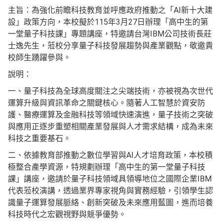
主旨：為強化前瞻科技教育並呼應政府推動之「AI新十大建
設」政策方向，本校擬於115年3月27日辦理「高中生的第
一堂量子科技課」專題講座，特邀請台灣IBM公司技術長莊
士逸先生，蒞校分享量子科技發展趨勢與產業觀點，敬邀貴
校師生踴躍參與。
說明：
一、量子科技為全球高度關注之尖端技術，亦被視為次世代
運算升級與資訊革命之關鍵核心。隨著人工智慧於資安防
護、醫療運算及金融科技等領域快速演進，量子技術之突破
與應用正逐步重塑相關產業發展與人才需求結構，成為未來
科技之重要基石。
二、依據教育部推動之數位學習與AI人才培育政策，本校積
極整合產學資源，特規劃辦理「高中生的第一堂量子科技
課」講座，邀請於量子科技領域具領導地位之國際企業IBM
代表蒞校演講，透過業界專家視角與實務經驗，引領學生認
識量子運算發展脈絡、創新突破及未來應用藍圖，進而培養
科技時代之宏觀視野與競爭優勢。