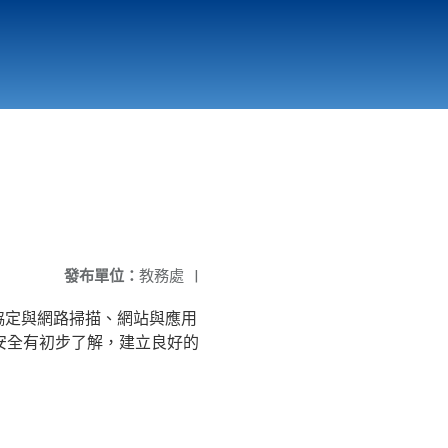
國立北門高級中學
縣市立改善校園環境計畫專區
北門高中合作社
發布單位：
教務處
|
協定與網路掃描、網站與應用
安全有初步了解，建立良好的