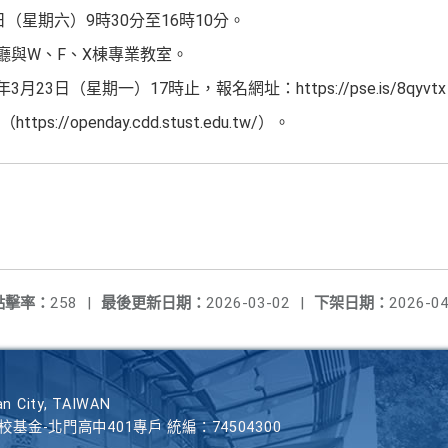
日（星期六）9時30分至16時10分。
廳與W、F、X棟專業教室。
23日（星期一）17時止，報名網址：https://pse.is/8qyvt
//openday.cdd.stust.edu.tw/）。
點擊率：
258
|
最後更新日期：
2026-03-02
|
下架日期：
2026-04
n City, TAIWAN
學校基金-北門高中401專戶 統編：74504300