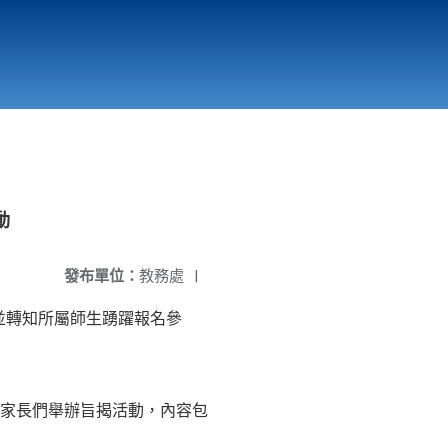
國立北門高級中學
縣市立改善校園環境計畫專區
北門高中合作社
動
發布單位：
教務處
|
並轉知所屬師生踴躍報名參
家長們舉辦旨揭活動，內容包