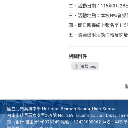
二、活動日期：115年3月28
三、活動地點：本校N棟音樂
四、即日起採線上報名至115年3月
五、隨函檢附活動海報及網址（https:
相關附件
海報.png
國立北門高級中學 National Beimen Senior High School
台南市佳里區六安里269號 No. 269, Liuann Li, Jiali Dist., Taina
第一銀行 佳里分行0076249 帳號：62430090062 戶名：中等