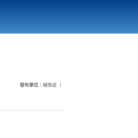
國立北門高級中學
縣市立改善校園環境計畫專區
北門高中合作社
發布單位：
輔導處
|