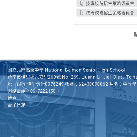
技專校院招生策略委員會「
技專校院招生策略委員會「
國立北門高級中學 National Beimen Senior High School
台南市佳里區六安里269號 No. 269, Liuann Li, Jiali Dist., Taina
第一銀行 佳里分行0076249 帳號：62430090062 戶名：中等
聯絡電話
06-7222150
|
傳真
電子信箱