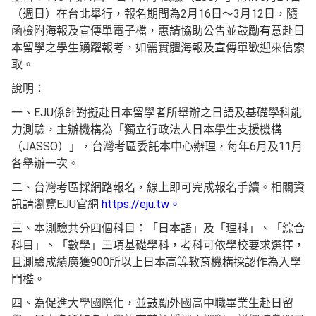
（週日）在台北舉行，報名期間為2月16日～3月12日，隨
函檢附海報及宣傳單電子檔，惠請協助公告並鼓勵有意赴日
本留學之學生踴躍報考，如需實體海報及宣傳單歡迎來信索
取。
說明：
一、EJU係針對擬赴日本留學者所舉辦之日語及基礎學科能
力測驗，主辦機構為「獨立行政法人日本學生支援機構
（JASSO）」，台灣考區委託本中心辦理，每年6月及11月
各舉辦一次。
二、台灣考區採網路報名，線上即可完成報名手續。相關資
訊請瀏覽EJU官網
https://eju.tw。
三、本測驗共分四個科目：「日本語」及「理科」、「綜合
科目」、「數學」三項基礎學科，考科可依學校要求選擇，
且測驗成績廣獲900所以上日本高等教育機構採認作為入學
門檻。
四、為促進大學國際化，並鼓勵外國高中職畢業生赴日留