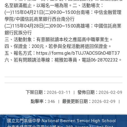
名至額滿截止，以報名一場為限。二、活動場次：
(一)115年04月21日(二)09:00~15:00台南場：中信金融管理
學院/中國信託商業銀行西台南分行
(二)115年04月28日(二)09:00~15:00高雄場：中國信託商業
銀行民族分行
三、活動對象：有意願就讀本校之應屆高中職畢業生。
四、保證金：200元，若參與全程活動將退回保證金。
五、報名方式：https://forms.gle/bTUJ7ADCSGhD4BT37
六、若有問題請洽專線：楊雅如專員，電話06-28702232。
下架日期：
2026-03-11
|
發佈日期：
2026-02-09
主旨：有關本校舉辦「高中生參訪中
點擊率：
346
|
最後更新日期：
2026-02-09
|
協助公告並轉知學生踴躍報
說明：
國立北門高級中學 National Beimen Senior High School
一、本校舉辦之「高中生參訪中國