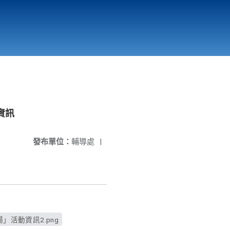
國立北門高級中學
縣市立改善校園環境計畫專區
北門高中合作社
資訊
發布單位：
輔導處
|
」活動資訊2.png