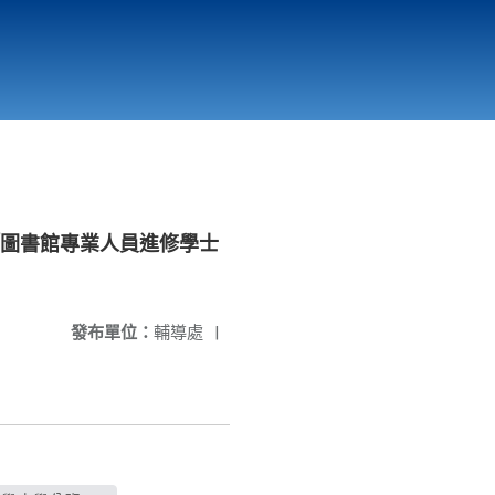
國立北門高級中學
縣市立改善校園環境計畫專區
北門高中合作社
「圖書館專業人員進修學士
發布單位：
輔導處
|