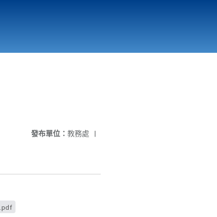
國立北門高級中學
縣市立改善校園環境計畫專區
北門高中合作社
發布單位：
教務處
|
 簡章pdf.pdf