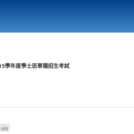
行政與教學單位
相關連結
115學年度學士班單獨招生考試
jpg