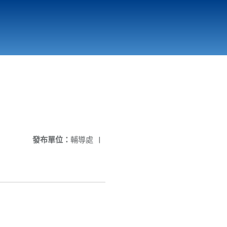
國立北門高級中學
縣市立改善校園環境計畫專區
北門高中合作社
發布單位：
輔導處
|