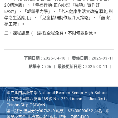
2.0精進版」、「幸福行動-正向心理『強項』實作好
EASY」、「輕鬆學力學」、「老人健康生活大改造:職能 科
學之生活應用」、「兒童精細動作及介入策略」、「醣 類
夢工廠」。
二、課程訊息: (一)課程全程免費，不限修課對象。
下架日期：
2025-04-10
|
發佈日期：
2025-03-11
點擊率：
706
|
最後更新日期：
2025-03-11
|
國立北門高級中學 National Beimen Senior High School
台南市佳里區六安里269號 No. 269, Liuann Li, Jiali Dist.,
Tainan City, TAIWAN
第一銀行 佳里分行0076249 帳號：62430090062 戶名：中
等學校基金-北門高中401專戶 統編：74504300