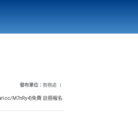
國立北門高級中學
縣市立改善校園環境計畫專區
北門高中合作社
發布單位：
教務處
|
.cc/M7nRy4)免費 註冊報名