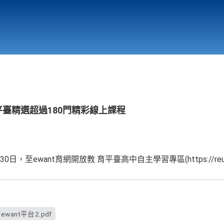
行政與教學單位
相關連結
平臺精選超過180門精彩線上課程
日，至ewant育網開放教 育平臺高中自主學習專區(https://reurl
ewant平台2.pdf