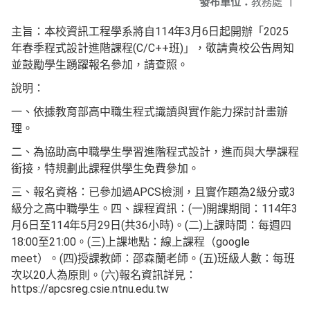
發布單位：
教務處
|
主旨：本校資訊工程學系將自114年3月6日起開辦「2025
年春季程式設計進階課程(C/C++班)」，敬請貴校公告周知
並鼓勵學生踴躍報名參加，請查照。
說明：
一、依據教育部高中職生程式識讀與實作能力探討計畫辦
理。
二、為協助高中職學生學習進階程式設計，進而與大學課程
銜接，特規劃此課程供學生免費參加。
三、報名資格：已參加過APCS檢測，且實作題為2級分或3
級分之高中職學生。四、課程資訊：(一)開課期間：114年3
月6日至114年5月29日(共36小時)。(二)上課時間：每週四
18:00至21:00。(三)上課地點：線上課程（google
meet）。(四)授課教師：邵森蘭老師。(五)班級人數：每班
次以20人為原則。(六)報名資訊詳見：
https://apcsreg.csie.ntnu.edu.tw