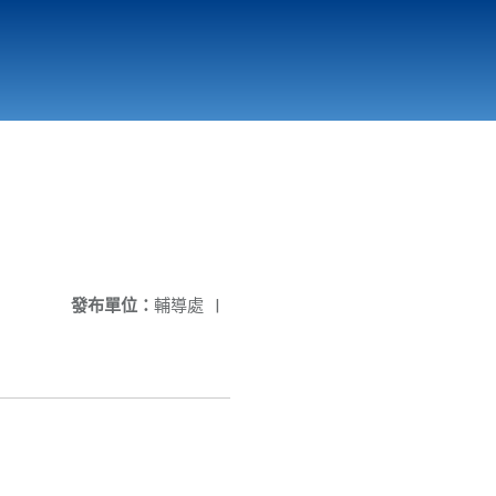
國立北門高級中學
縣市立改善校園環境計畫專區
北門高中合作社
發布單位：
輔導處
|