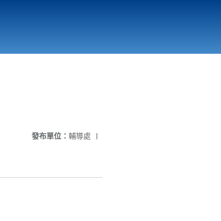
國立北門高級中學
縣市立改善校園環境計畫專區
北門高中合作社
發布單位：
輔導處
|