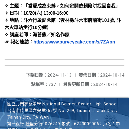
✧
主題：
「當愛成為束縛，如何避開依賴陷阱找回自我」
✧
日期：
10/20(
六
) 13:00-16:00
✧
地點：斗六行啟記念館（雲林縣斗六市府前街
101
號
,
斗
六
火車站步行
10
分鐘）
✧
講
座老師：海苔熊／知名作家
☞
報名連結：
https://www.surveycake.
com/s/7ZApn
下架日期：
2024-11-13
|
發佈日期：
2024-10-14
點擊率：
737
|
最後更新日期：
2024-10-14
|
國立北門高級中學 National Beimen Senior High School
台南市佳里區六安里269號 No. 269, Liuann Li, Jiali Dist.,
Tainan City, TAIWAN
第一銀行 佳里分行0076249 帳號：62430090062 戶名：中