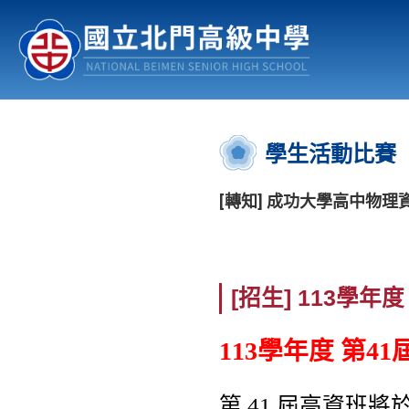
認識北中
行事曆
公佈欄
:::
學生活動比賽
[轉知] 成功大學高中物
[招生] 113學
113學年度 第
第 41 屆高資班
將於