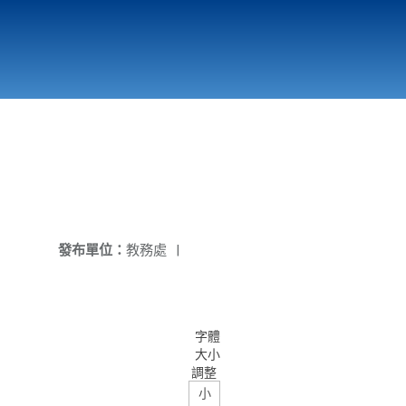
國立北門高級中學
縣市立改善校園環境計畫專區
北門高中合作社
發布單位：
教務處
|
字體
大小
調整
小