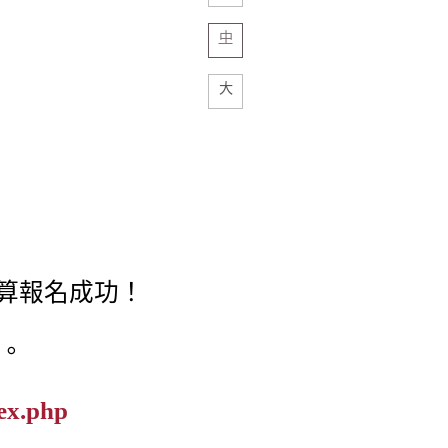
中
大
才算報名成功！
。
dex.php