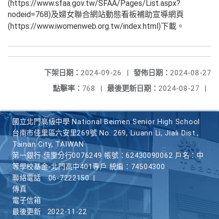
(https://www.sfaa.gov.tw/SFAA/Pages/List.aspx?
nodeid=768)及婦女聯合網站動態看板補助宣導網頁
(https://www.iwomenweb.org.tw/index.html)下載。
下架日期：
2024-09-26
|
發佈日期：
2024-08-27
點擊率：
768
|
最後更新日期：
2024-08-27
|
國立北門高級中學 National Beimen Senior High School
台南市佳里區六安里269號 No. 269, Liuann Li, Jiali Dist.,
Tainan City, TAIWAN
第一銀行 佳里分行0076249 帳號：62430090062 戶名：中
等學校基金-北門高中401專戶 統編：74504300
聯絡電話
06-7222150
|
傳真
電子信箱
最後更新
2022-11-22