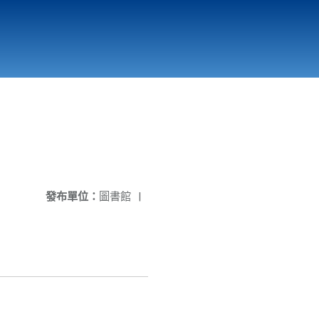
國立北門高級中學
縣市立改善校園環境計畫專區
北門高中合作社
發布單位：
圖書館
|