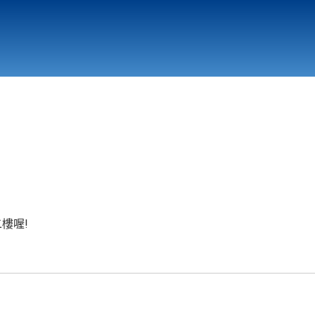
行政與教學單位
相關連結
樓喔!