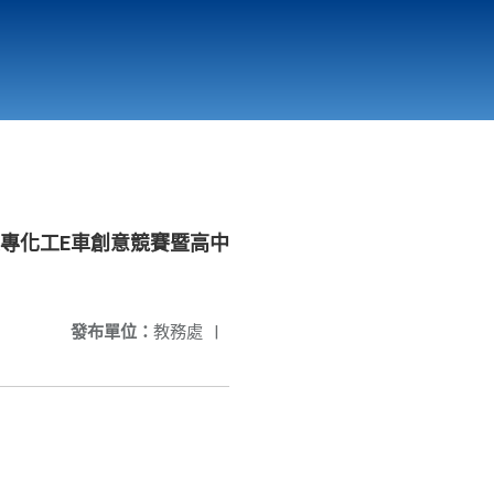
國立北門高級中學
縣市立改善校園環境計畫專區
北門高中合作社
國大專化工E車創意競賽暨高中
發布單位：
教務處
|