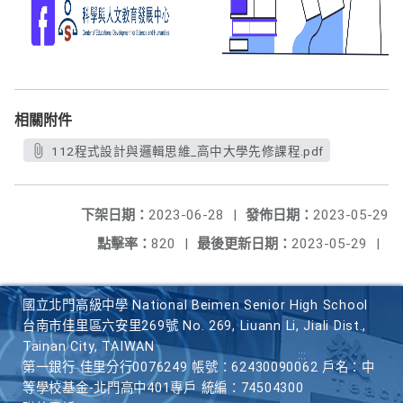
相關附件
112程式設計與邏輯思維_高中大學先修課程.pdf
下架日期：
2023-06-28
|
發佈日期：
2023-05-29
點擊率：
820
|
最後更新日期：
2023-05-29
|
國立北門高級中學 National Beimen Senior High School
台南市佳里區六安里269號 No. 269, Liuann Li, Jiali Dist.,
Tainan City, TAIWAN
第一銀行 佳里分行0076249 帳號：62430090062 戶名：中
等學校基金-北門高中401專戶 統編：74504300