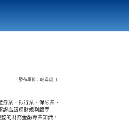
國立北門高級中學
縣市立改善校園環境計畫專區
北門高中合作社
發布單位：
輔導處
|
證券業、銀行業、保險業、
認證高級理財規劃顧問
生能獲得完整的財務金融專業知識，