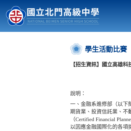
認識北中
行事曆
公佈欄
:::
學生活動比賽
【招生資訊】國立高雄科技
說明：
一、金融系進修部（以下
期貨業、投資信託業、不
（Certified Fina
以因應金融國際化的各項