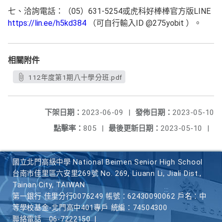
七、洽詢電話：（05）631-5254或虎科好棒棒官方版LINE
https://lin.ee/h5kd384
（可自行輸入ID @275yobit ）。
相關附件
112年度第1期八十學分班.pdf
下架日期：
2023-06-09
|
發佈日期：
2023-05-10
點擊率：
805
|
最後更新日期：
2023-05-10
|
國立北門高級中學 National Beimen Senior High School
台南市佳里區六安里269號 No. 269, Liuann Li, Jiali Dist.,
Tainan City, TAIWAN
第一銀行 佳里分行0076249 帳號：62430090062 戶名：中
等學校基金-北門高中401專戶 統編：74504300
聯絡電話
06-7222150
|