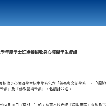
行政與教學單位
相關連結
2學年度學士班單獨招收身心障礙學生資訊
單獨招收身心障礙學生招生學系包含「美術與文創學系」、「攝影
學系」及「佛教藝術學系」，名額計22名。
12年4月10日（星期一）起，請至本校官網「招生專區」查詢及