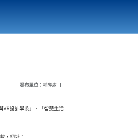
國立北門高級中學
縣市立改善校園環境計畫專區
北門高中合作社
發布單位：
輔導處
|
與VR設計學系」、「智慧生活
下載，網址：